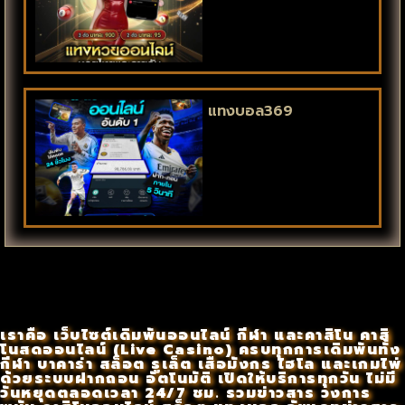
แทงบอล369
เราคือ เว็บไซต์เดิมพันออนไลน์ กีฬา และคาสิโน คาสิ
โนสดออนไลน์ (Live Casino) ครบทุกการเดิมพันทั้ง
กีฬา บาคาร่า สล็อต รูเล็ต เสือมังกร ไฮโล และเกมไพ่
ด้วยระบบฝากถอน อัตโนมัติ เปิดให้บริการทุกวัน ไม่มี
วันหยุดตลอดเวลา 24/7 ชม. รวมข่าวสาร วงการ