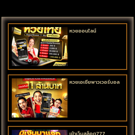
หวยออนไลน์
หวยเอเชียพาวเวอร์บอล
เข้าเว็บสล็อต777