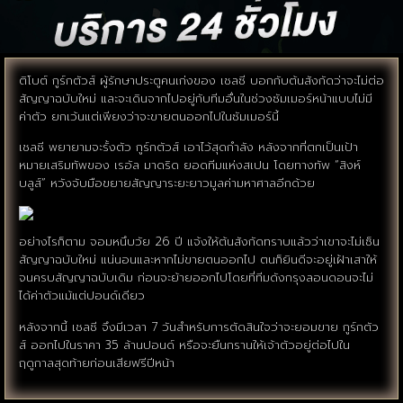
ติโบต์ กูร์กตัวส์ ผู้รักษาประตูคนเก่งของ เชลซี บอกกับต้นสังกัดว่าจะไม่ต่อ
สัญญาฉบับใหม่ และจะเดินจากไปอยู่กับทีมอื่นในช่วงซัมเมอร์หน้าแบบไม่มี
ค่าตัว ยกเว้นแต่เพียงว่าจะขายตนออกไปในซัมเมอร์นี้
เชลซี พยายามจะรั้งตัว กูร์กตัวส์ เอาไว้สุดกำลัง หลังจากที่ตกเป็นเป้า
หมายเสริมทัพของ เรอัล มาดริด ยอดทีมแห่งสเปน โดยทางทัพ “สิงห์
บลูส์” หวังจับมือขยายสัญญาระยะยาวมูลค่ามหาศาลอีกด้วย
อย่างไรก็ตาม จอมหนึบวัย 26 ปี แจ้งให้ต้นสังกัดทราบแล้วว่าเขาจะไม่เซ็น
สัญญาฉบับใหม่ แน่นอนและหากไม่ขายตนออกไป ตนก็ยินดีจะอยู่เฝ้าเสาให้
จนครบสัญญาฉบับเดิม ก่อนจะย้ายออกไปโดยที่ทีมดังกรุงลอนดอนจะไม่
ได้ค่าตัวแม้แต่ปอนด์เดียว
หลังจากนี้ เชลซี จึงมีเวลา 7 วันสำหรับการตัดสินใจว่าจะยอมขาย กูร์กตัว
ส์ ออกไปในราคา 35 ล้านปอนด์ หรือจะยืนกรานให้เจ้าตัวอยู่ต่อไปใน
ฤดูกาลสุดท้ายก่อนเสียฟรีปีหน้า