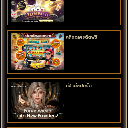
สล็อตเครดิตฟรี
กีฬาอีสปอร์ต