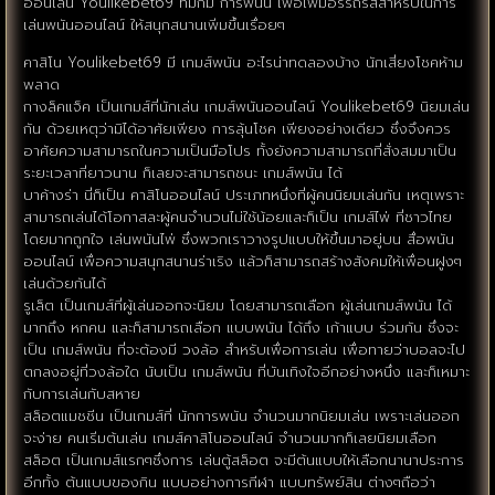
ออนไลน์ Youlikebet69 ที่มักมี การพนัน เพื่อเพิ่มอรรถรสสำหรับในการ
เล่นพนันออนไลน์ ให้สนุกสนานเพิ่มขึ้นเรื่อยๆ
คาสิโน Youlikebet69 มี เกมส์พนัน อะไรน่าทดลองบ้าง นักเสี่ยงโชคห้าม
พลาด
กางล็คแจ็ค เป็นเกมส์ที่นักเล่น เกมส์พนันออนไลน์ Youlikebet69 นิยมเล่น
กัน ด้วยเหตุว่ามิได้อาศัยเพียง การลุ้นโชค เพียงอย่างเดียว ซึ่งจึงควร
อาศัยความสามารถในความเป็นมือโปร ทั้งยังความสามารถที่สั่งสมมาเป็น
ระยะเวลาที่ยาวนาน ก็เลยจะสามารถชนะ เกมส์พนัน ได้
บาค้างร่า นี่ก็เป็น คาสิโนออนไลน์ ประเภทหนึ่งที่ผู้คนนิยมเล่นกัน เหตุเพราะ
สามารถเล่นได้โอกาสละผู้คนจำนวนไม่ใช้น้อยและก็เป็น เกมส์ไพ่ ที่ชาวไทย
โดยมากถูกใจ เล่นพนันไพ่ ซึ่งพวกเราวางรูปแบบให้ขึ้นมาอยู่บน สื่อพนัน
ออนไลน์ เพื่อความสนุกสนานร่าเริง แล้วก็สามารถสร้างสังคมให้เพื่อนฝูงๆ
เล่นด้วยกันได้
รูเล็ต เป็นเกมส์ที่ผู้เล่นออกจะนิยม โดยสามารถเลือก ผู้เล่นเกมส์พนัน ได้
มากถึง หกคน และก็สามารถเลือก แบบพนัน ได้ถึง เก้าแบบ ร่วมกัน ซึ่งจะ
เป็น เกมส์พนัน ที่จะต้องมี วงล้อ สำหรับเพื่อการเล่น เพื่อทายว่าบอลจะไป
ตกลงอยู่ที่วงล้อใด นับเป็น เกมส์พนัน ที่บันเทิงใจอีกอย่างหนึ่ง และก็เหมาะ
กับการเล่นกับสหาย
สล็อตแมชชีน เป็นเกมส์ที่ นักการพนัน จำนวนมากนิยมเล่น เพราะเล่นออก
จะง่าย คนเริ่มต้นเล่น เกมส์คาสิโนออนไลน์ จำนวนมากก็เลยนิยมเลือก
สล็อต เป็นเกมส์แรกๆซึ่งการ เล่นตู้สล็อต จะมีต้นแบบให้เลือกนานาประการ
อีกทั้ง ต้นแบบของกิน แบบอย่างการกีฬา แบบทรัพย์สิน ต่างๆถือว่า