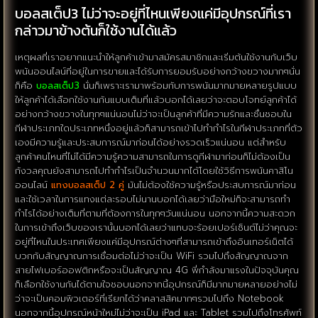
บอลสเต็ป3 ไม่ว่าจะอยู่ที่ไหนเพียงแค่มีอุปกรณ์ที่เรา
กล่าวมาข้างต้นก็ใช้งานได้แล้ว
เหตุผลที่เราอยากแนะนำให้ลูกค้าเข้ามาสมัครสมาชิกและเริ่มต้นใช้งานกับเว็บ
พนันออนไลน์ที่อยู่ในการขายและได้รับการยอมรับอย่างกว้างขวางมากๆนั่น
ก็คือ
บอลสเต็ป3
นั่นก็เพราะเรามาพร้อมกับการพนันมากมายหลายรูปแบบ
ให้ลูกค้าได้เลือกใช้งานกันแบบเต็มที่แล้วบอกได้เลยว่าจะตอบโจทย์ลูกค้าได้
อย่างกว้างขวางในทุกๆแน่นอนไม่ว่าจะเป็นลูกค้าที่มีความรักและชื่นชอบใน
กีฬาประเภทใดประเภทหนึ่งอยู่แล้วก็สามารถเข้าไปทำกำไรในกีฬาประเภทที่ตัว
เองมีความรู้และประสบการณ์มาก่อนได้อย่างรวดเร็วแน่นอน แต่สำหรับ
ลูกค้าคนไหนที่ไม่ได้มีความรู้ความสามารถในการดูกีฬามาก่อนก็ไม่ต้องเป็น
กังวลคุณยังสามารถไปทำกำไรเป็นจำนวนมากได้โดยใช้วิธีการพนันคาสิโน
ออนไลน์
แทงบอลสเต็ป 2 คู่
มันไม่ต้องใช้ความรู้หรือประสบการณ์มาก่อน
และใช้เวลาในการแทงแต่ละรอบไม่นานบอกได้เลยว่ามือใหม่ก็จะสามารถทำ
กำไรได้อย่างเต็มที่ตามที่ต้องการในทุกๆวันแน่นอน นอกจากนี้ความสะดวก
ในการเข้าถึงเว็บของเรานั้นบอกได้เลยว่าแทบจะร้อยเปอร์เซ็นต์ไม่ว่าคุณจะ
อยู่ที่ไหนในประเทศเพียงแค่มีอุปกรณ์ต่างๆที่สามารถเข้าถึงอินเทอร์เน็ตได้
บวกกับสัญญาณการเชื่อมต่อไม่ว่าจะเป็น WiFi รวมไปถึงสัญญาณจาก
สายไฟเบอร์ออฟติกหรือจะเป็นสัญญาณ 4G พี่กำลังมาแรงในปัจจุบันคุณ
ก็เลือกใช้งานกันได้ตามใจชอบนอกจากนี้อุปกรณ์ก็มีมากมายหลายอย่างไม่
ว่าจะเป็นคอมพิวเตอร์ที่เรียกได้ว่าคลาสสิคมากๆรวมไปถึง Notebook
นอกจากนี้อุปกรณ์หน้าใหม่ไม่ว่าจะเป็น iPad และ Tablet รวมไปถึงโทรศัพท์