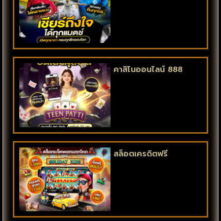
คาสิโนออนไลน์ 888
สล็อตเครดิตฟรี