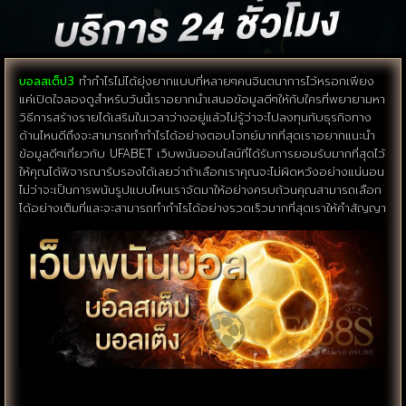
บอลสเต็ป3
ทำกำไรไม่ได้ยุ่งยากแบบที่หลายๆคนจินตนาการไว้หรอกเพียง
แค่เปิดใจลองดูสำหรับวันนี้เราอยากนำเสนอข้อมูลดีๆให้กับใครที่พยายามหา
วิธีการสร้างรายได้เสริมในเวลาว่างอยู่แล้วไม่รู้ว่าจะไปลงทุนกับธุรกิจทาง
ด้านไหนดีถึงจะสามารถทำกำไรได้อย่างตอบโจทย์มากที่สุดเราอยากแนะนำ
ข้อมูลดีๆเกี่ยวกับ UFABET เว็บพนันออนไลน์ที่ได้รับการยอมรับมากที่สุดไว้
ให้คุณได้พิจารณารับรองได้เลยว่าถ้าเลือกเราคุณจะไม่ผิดหวังอย่างแน่นอน
ไม่ว่าจะเป็นการพนันรูปแบบไหนเราจัดมาให้อย่างครบถ้วนคุณสามารถเลือก
ได้อย่างเต็มที่และจะสามารถทำกำไรได้อย่างรวดเร็วมากที่สุดเราให้คำสัญญา