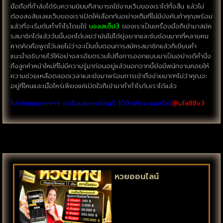
มือถือที่กำลังได้รับความนิยมก็สามารถใช้งานเว็บของเราได้ทั้งสิ้น แล้วไม่
ต้องสงสัยเลยเว็บของเราเปิดให้เลือกกันอย่างเต็มที่ไม่มีบังคับถ้าคุณพร้อม
แล้วที่จะเริ่มต้นทำกำไรโดยใช้
บอลสเต็ป3
ของเราเป็นเครื่องมือก็เข้ามาสมัค
รสมาชิกได้แล้ววันนี้บอกได้เลยว่ามันไม่ได้ยุ่งยากและซับซ้อนมากที่หลายคน
คาดคิดคือพูดไว้เลยไม่ว่าจะเป็นขั้นตอนการสมัครสมาชิกแล้วก็เขียนคำ
แนะนำอธิบายไว้ให้อย่างละเอียดรวมไปถึงการออกแบบมาเป็นอย่างดีคำนึง
ถึงลูกค้าหน้าใหม่ที่ไม่มีความรู้มาก่อนอยู่แล้วนอกจากนี้ยังมีพนักงานคอยให้
ความช่วยเหลือตลอดเวลาและยังมาพร้อมการเข้าถึงง่ายมากๆไม่ว่าคุณจะ
อยู่ที่ไหนและเมื่อไหร่เพียงแค่เปิดใจก็เข้ามาทำกำไรกับเราได้แล้ว
โปรพิเศษสุดๆๆๆๆ กดรับเลยเครดิตฟรี 100 เพียง แอดไลน์
@ufa88v3
หวยออนไลน์