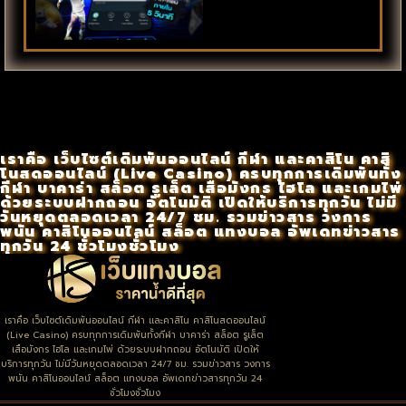
เราคือ เว็บไซต์เดิมพันออนไลน์ กีฬา และคาสิโน คาสิ
โนสดออนไลน์ (Live Casino) ครบทุกการเดิมพันทั้ง
กีฬา บาคาร่า สล็อต รูเล็ต เสือมังกร ไฮโล และเกมไพ่
ด้วยระบบฝากถอน อัตโนมัติ เปิดให้บริการทุกวัน ไม่มี
วันหยุดตลอดเวลา 24/7 ชม. รวมข่าวสาร วงการ
พนัน คาสิโนออนไลน์ สล็อต แทงบอล อัพเดทข่าวสาร
ทุกวัน 24 ชั่วโมงชั่วโมง
เราคือ เว็บไซต์เดิมพันออนไลน์ กีฬา และคาสิโน คาสิโนสดออนไลน์
(Live Casino) ครบทุกการเดิมพันทั้งกีฬา บาคาร่า สล็อต รูเล็ต
เสือมังกร ไฮโล และเกมไพ่ ด้วยระบบฝากถอน อัตโนมัติ เปิดให้
บริการทุกวัน ไม่มีวันหยุดตลอดเวลา 24/7 ชม. รวมข่าวสาร วงการ
พนัน คาสิโนออนไลน์ สล็อต แทงบอล อัพเดทข่าวสารทุกวัน 24
ชั่วโมงชั่วโมง