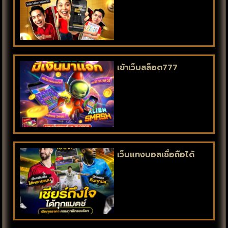
เข้าเว็บสล็อต777
เว็บแทงบอลเชื่อถือได้