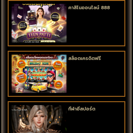
คาสิโนออนไลน์ 888
สล็อตเครดิตฟรี
กีฬาอีสปอร์ต