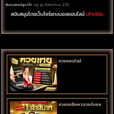
ฟันธงสกอร์สูง/ต่ำ:
อยู่ สูง ที่สกอร์รวม 2.25
สนับสนุนโดยเว็บไซร์แทงบอลออนไลน์
UFA88s
หวยออนไลน์
หวยเอเชียพาวเวอร์บอล