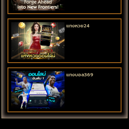
แทงหวย24
แทงบอล369