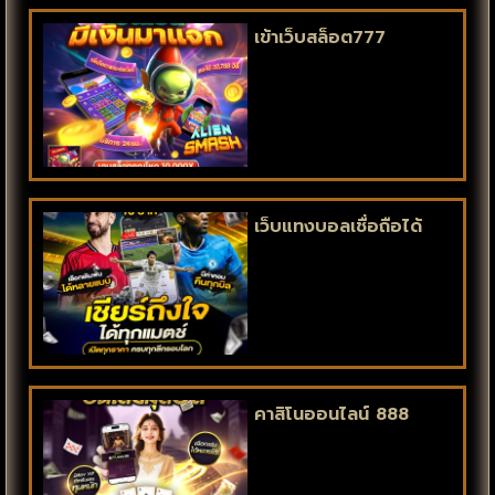
เข้าเว็บสล็อต777
เว็บแทงบอลเชื่อถือได้
คาสิโนออนไลน์ 888