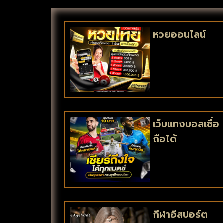
หวยออนไลน์
เว็บแทงบอลเชื่อ
ถือได้
กีฬาอีสปอร์ต