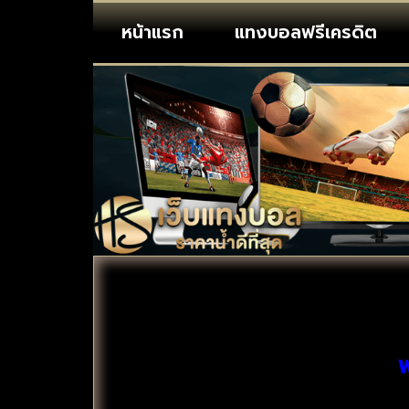
หน้าแรก
แทงบอลฟรีเครดิต
ฟ