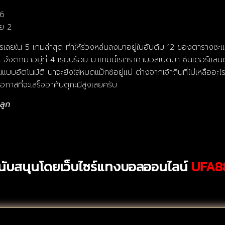
 6
ีย 2
ใครเลยใน 5 เกมล่าสุด ทำให้ร่วงหล่นลงมาอยู่ในอันดับ 12 ของตารางซะเเล
จึงตกมาอยู่ที่ 4 เรียบร้อย มาเกมนี้เรตราคาบอลเปิดมา ซันเดอร์แลนด์
นแบบอัตโนมัติ น่าจะยังใส่หมดแม็กซ์อยู่เเน่ ต่างจากเจ้าถิ่นที่ไม่เหลืออะไ
่โอกาสที่จะเสร็จอาคันตุกะมีสูงเลยครับ
ลูก
นับสนุนโดยเว็บไซร์แทงบอลออนไลน์
UFA8