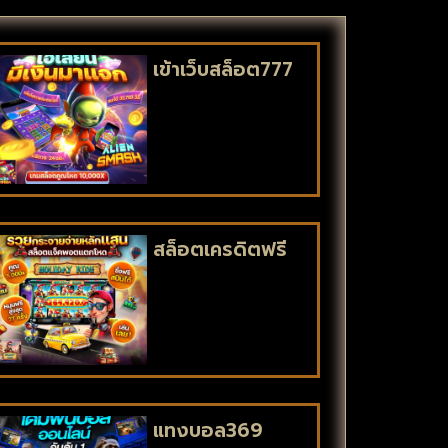
เข้าเว็บสล็อต777
สล็อตเครดิตฟรี
แทงบอล369