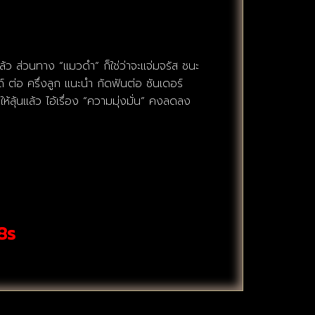
้ว ส่วนทาง “เเมวดำ” ก็ใช่ว่าจะเเจ่มจรัส ชนะ
 ต่อ ครึ่งลูก แนะนำ กัดฟันต่อ ซันเดอร์
รให้ลุ้นเเล้ว ไอ้เรื่อง “ความมุ่งมั่น” คงลดลง
8s