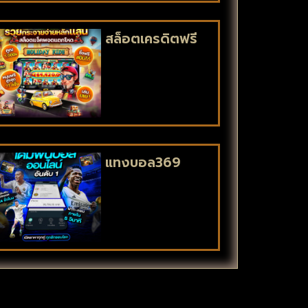
สล็อตเครดิตฟรี
แทงบอล369