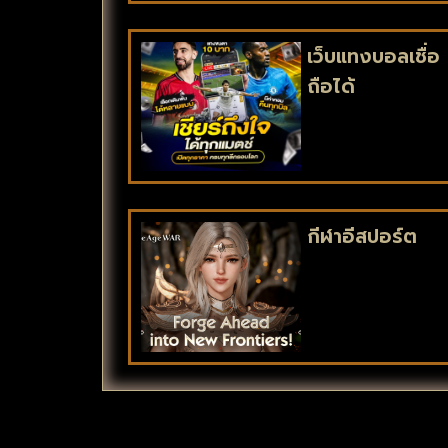
เว็บแทงบอลเชื่อ
ถือได้
กีฬาอีสปอร์ต