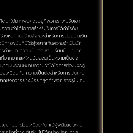
กิดมาได้มากพอควรอยู่ที่พวกเราจะปรับเอา
ยความว่าได้โอกาสสำหรับในการได้กำไรกับ
่วยสร้างหนทางสร้างจังหวะสำหรับการต่อยอดเงิน
ีการพนันที่มิได้ยุ่งยากเกินความจำเป็นนัก
ีการกำหนด ความเป็นต่อเสียเปรียบขึ้นมามาก
ุนที่มากมากแค่ไหนมันย่อมเป็นความเป็นต่อ
นมากมันย่อมหมายความว่าได้โอกาสที่จะนั่งอยู่
ด้วยเหมือนกัน ความเป็นต่อสำหรับการเล่นเกม
กยิ่งกว่าอย่างน้อยที่สุดถ้าพวกเราอยู่ในเกม
้อนโตตามมาด้วยเหมือนกัน แม้ผู้พนันแต่ละคน
ะครั้งที่วางเดิมพันไปได้อย่างมีคุณภาพ