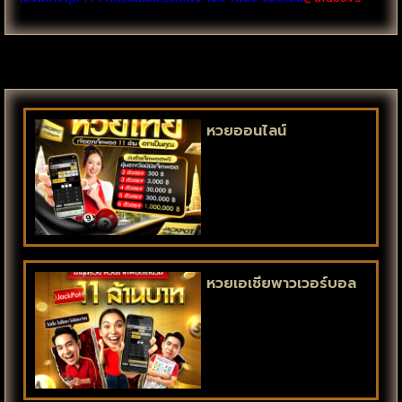
หวยออนไลน์
หวยเอเชียพาวเวอร์บอล