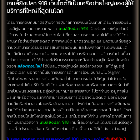
เกมส์ยิงปลา 918 เว็บไซต์ที่เป็นเครือข่ายใหญ่ของผู้ให้
บริการที่ใหญ่ที่สุดในโลก
ได้รับการควบคุมมาตรฐานจากรัฐบาลที่การพนันเป็นเกมที่ได้รับการยอมรับ
และมีผู้เล่นมากมายหลากหลาย
เกมส์ยิงปลา 918
เปิดช่องทางให้ลูกค้าใช้
บริการ ในส่วนของคาสิโนออนไลน์ ที่ท่านสามารถร่วมเล่นไปกับเราได้ โดย
ผ่านเครือข่ายถ่ายทอดสด ที่ภาพคมชัด มาตรฐานสูง และมีความเสถียรสูง
ท่านจะสามารถได้รับอรรถรสในการลงพนัน และไม่พลาดการเดิมพันแม้แต่
วินาทีเดียว เนื่องจากเว็บไซต์ของเราได้มีการพัฒนาการบริการในด้านนี้มา
อย่างยาวนาน ทำให้ท่านจะได้รับบรรยากาศเหมือนท่านอยู่ในห้องเล่นพนัน
จริงๆ
สล็อตออนไลน์
ได้นั่งสบตาอยู่กับดีลเลอร์สาวสวย และได้ลุ้นอยู่
ตลอดเวลา นอกจากนั้นในการบริการด้านการโอนเงินกลับไปให้ลูกค้า
เว็บไซต์ของเราสามารถโอนเงินผลกำไรจากการเล่น ไปให้ลูกค้าได้ภายใน
ระยะเวลาไม่เกิน 30 วินาที โดยผ่านช่องทางของเครือข่ายธนาคารชั้นนำที่
เราเป็นพันธมิตรและมีอยู่อย่างมากมายหลายสาขา ไม่ว่าท่านจะอยู่ภายใน
ประเทศหรือต่างประเทศก็สามารถใช้บริการได้อย่างไม่ติดขัด ขอเพียงแค่
ท่านมีเครือข่ายออนไลน์หรือสัญญาณโทรศัพท์ท่านก็จะสามารถรับเงินของ
ท่านได้อย่างสะดวกสบายสมัครเข้ามาเป็นสมาชิกของเราตอนนี้ กับเว็บไซต์
คาสิโนออนไลน์ที่ใหญ่ที่สุดในปัจจุบัน เราไม่อยากให้ท่าน พลาดโอกาสในการ
คว้าเงินรางวัลจาก
เกมส์ยิงปลา 918
เกมที่เล่นง่ายๆและได้เปอร์เซ็นต์ได้สูง
แบบนี้ โปรดอย่าลังเล รีบสมัครเข้ามาเดี๋ยวนี้โอกาสดีดีกำลังรอท่านอยู่
โปรพิเศษสุดๆๆๆ
กดรับเลยเครดิตฟรี 100 เพียง แอดไลน์
@ufa88v3