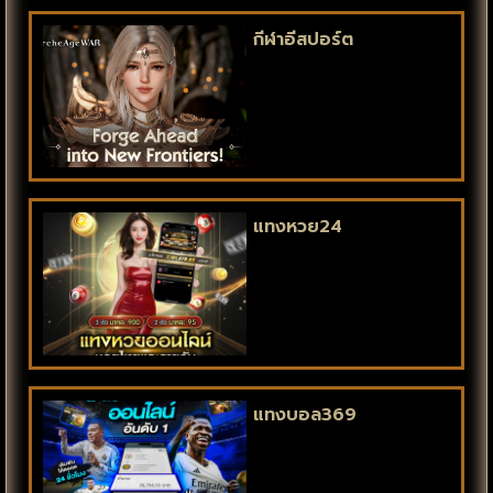
กีฬาอีสปอร์ต
แทงหวย24
แทงบอล369