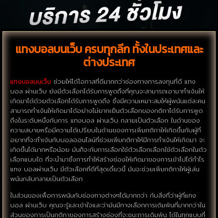
แทงบอลบนเว็บ ครบทุกลีก ทั้งในประเทศและ
ต่างประเทศ
แทงบอลบนเว็บ
ช่วยให้ได้โอกาสที่ดีมากกว่าช่องทางการลงทุนที่ดี แทง
บอล ผ่านเว็บ ยังมีตัวเลือกได้รับการพูดถึงที่คุณจะสามารถเอามาทำเงินให้
เกิดมาได้ด้วยตัวเลือกได้รับการพูดถึง ซึ่งมีความเหมาะสมให้ผู้พนันแต่ละคน
สามารถทำเงินให้เกิดมาได้อย่างไม่ยากเย็นตัวเลือกของกติกาได้รับการพูด
ถึงในระดับหนึ่งกับการ แทงบอล ผ่านเว็บ กลายเป็นตัวเลือก ในด้านของ
ความสบายหรือมีความได้เปรียบในด้านของการเพิ่มกติกาให้เกิดขึ้นกับผู้ที่
อยากที่จะทำเงินกับบอลออนไลน์ที่ช่วยเพิ่มกติกาให้มีการทำเงินให้เกิดมา จะ
เกิดขึ้นได้มากหรือน้อย มันก็จะกับการเลือกใช้ตัวเลือกเลือกใช้ตัวเลือกในตัว
เลือกแบบใด ที่จะนำมาซึ่งการทำให้สร้างช่องให้เกิดมาของการเข้าไปได้กำไร
แทง บอลผ่านเว็บ มีตัวเลือกที่ดีที่สุดเดี๋ยวนี้ มันจะช่วยเพิ่มกติกาให้ผู้เล่น
พนันกลับกลายเป็นตัวเลือก
ในส่วนของเพื่อการพนันกับช่องทางต่างๆได้มากกว่า กับสิ่งที่ว่าผู้ที่แทง
บอล ผ่านเว็บ คุณจะรู้และเข้าใจและว่ามันมีทางเลือกการเดิมพันที่มากกว่าใน
ส่วนของการเป็นกติกาของการสร้างช่องที่จะชนะการเดิมพัน ได้ในทุกแบบที่