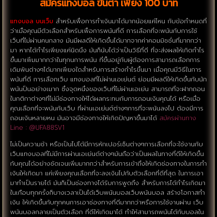
สมัครแทงบอล ขั้นต่ำ เพียง 100 บาท
แทงบอล บนเว็บ
สำหรับเพื่อการทำเงินมาได้มากน้อยแค่ไหน กับข้อกำหนดที่
ว่าเมื่อคุณมีตัวเลือกสำหรับเพื่อการพนันที่ดี การเลือกที่จะพนันกับการใช้
เว็บที่ไม่ผ่านคนกลาง มันมีผลดีให้เกิดขึ้นได้มากจากค่าคอมมิชชั่นที่มากกว่า
มา หากได้กำไรเพียงแค่นิดนึง มันก็นับได้ว่าเป็นวิธีที่ดี ที่จะส่งผลให้เกิดกำไร
ขึ้นมาเพิ่มมากกว่าในทุกนการพนัน ที่ขึ้นอยู่กับผู้ต้องการสามารถเลือกการ
เดิมพันต่างๆได้มากเพียงใดสำหรับการสร้างกำไรขึ้นมา เมื่อคุณมีวิธีในการ
พนันที่ดี การเลือกเว็บ แทงบอลที่ไม่ผ่านเอเย่นต์ ย่อมมีผลดีให้เกิดขึ้นกับนัก
พนันป็นอย่างเมาก ซึ่งจุดหนึ่งของเว็บที่ไม่ผ่านเอเย่น สามารถที่จะฝากถอน
ในกติกาต่างๆที่ไม่มีช่องทางให้ได้ผลกระทบกับการถอนเงินคุณได้ หรือเมื่อ
คุณเลือกที่จะพนันกับเว็บ ที่ผ่านเอเย่นต์ต่างๆการที่จะพนันลงไป ต้องมีการ
ถอนเงินหลายหน มันอาจมีช่องทางให้เกิดปัญหาขึ้นมาได้
สมัครผ่านทาง
Line :
@UFA88SV1
ไม่เป็นความช้า หรือเป็นไปได้มีการหักเปอร์เซ็นต่างๆการเลือกที่จะใช้งานกับ
เว็บแทงบอลที่ไม่มีการผ่านเอเย่นต์ต่างๆมันถือว่าเป็นผลในทางที่ดีให้เกิดขึ้น
กับคุณได้อย่างชัดเจนเพิ่มมากกว่าสำหรับการเข้าถึงให้เกิดช่องทางในการทำ
เงินให้เกิดมา แค่เพียงคุณเลือกที่จะลงเงินไปกับตัวเลือกที่ดีที่สุด ในการเอา
มาทำเป็นรายได้ มันก็เป็นช่องทางได้รับการพูดถึง สำหรับการได้กำไรเกิดมา
ในเกือบทุกครั้งก็บางเวลาเป็นได้เว็บพนันบอลเว็บพนันบอล สร้างโอกาสทำ
เงิน ให้เกิดขึ้นกับทุกคนการเอาช่องทางที่ดีมากกว่าหรือการใช้งานผ่าน เว็บ
พนันบอลกลายเป็นตัวเลือก ที่ดีให้เกิดมาได้ ทำให้สามารถพนันได้กับบอลใน