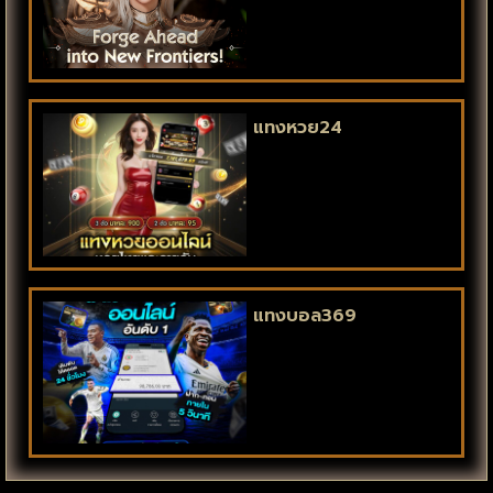
แทงหวย24
แทงบอล369