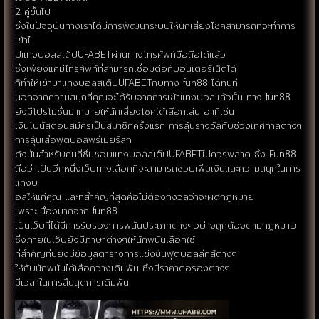
2 คู่ขึ้นไป
ซึ่งในปัจจุบันทางเราได้มีการพัฒนาระบบให้นักเสี่ยงโชคสามารถที่จะทำการ
เข้าไ
ปแทงบอลสเต็ปUFABETผ่านทางโทรศัพท์มือถือได้แล้ว
ซึ่งเพียงแค่มีโทรศัพท์ที่สามารถเชื่อมต่อกับอินเตอร์เน็ตได้
ก็ทำให้เข้ามาแทงบอลสเต็ปUFABETกับทาง fun88 ได้ทันที
นอกจากความสนุกที่คุณจะได้รับจากการเข้าแทงบอลแล้วนั้น ทาง fun88
ยังมีโปรโมชั่นมากมายให้นักเสี่ยงโชคได้เลือกเล่น อาทิเช่น
เงินโบนัสตอนสมัครเป็นสมาชิกครั้งแรก การลุ้นรางวัลกับช่วงเทศกาลต่างๆ
การลุ้นเสื้อฟุตบอลพรีเมียร์ลีก
ดังนั้นสำหรับคนที่ชื่นชอบแทงบอลสเต็ปUFABETไม่ควรพลาด ซึ่ง Fun88
ถือว่าเป็นอีกหนึ่งเว็บทางเลือกที่จะสามารถช่วยเพิ่มเงินและความสนุกในการ
แทงบ
อลให้แก่คุณ และที่สำคัญที่สุดคือไม่ต้องกังวลว่าจะผิดกฎหมาย
เพราะเนื่องมากจาก fun88
เป็นเว็บที่ได้มีการรับรองการพนันประเภทต่างๆอย่างถูกต้องตามกฎหมาย
ซึ่งภายในเว็บยังมีภาษาต่างๆให้นักพนันเลือกใช้
ที่สำคัญที่นี่ยังมีข้อมูลตารางการแข่งขันฟุตบอลลีกส์ต่างๆ
ให้กับนักพนันได้เลือกวางเดิมพัน ซึ่งมีราคาต่อรองต่างๆ
มีเวลาในการสิ้นสุดการเดิมพัน