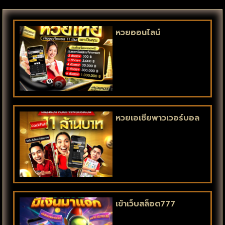
หวยออนไลน์
หวยเอเชียพาวเวอร์บอล
เข้าเว็บสล็อต777