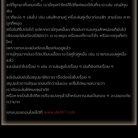
แต่ที่พูดมาทั้งหมดคือ เรามีทุนเท่าไหร่ก็ได้ที่แค่พอดีกับที่เราจะเล่น เช่นมีทุน
พัน
เราก็แบ่ง ๆ เล่นไป เช่น เล่นสักสามคู่ หรือเล่นคู่เดียวก่อนสัก สามร้อย หาก
ถูกก็หยุด
หรือไม่ก็ไปต่อได้ แต่หากเรามีทุนหมื่นเราก็ขยับการลงทุนสักหน่อยก็ยังได้
เพียงแต่มันต้องมีลิมิตว่า เราจะหยุด หรือพอที่การกำไร หรือขาดทุนที่เท่า
ไหร่
เพราะแทงบอลมันต้องเสี่ยงกันอยู่แล้ว
การมีทุนมากมันจะได้เปรียบเมื่อเราจะไล่คู่ใดคู่หนึ่ง เช่น เราแทงบอลคู่หนึ่ง
แล้ว
และมันเข้าไปเรื่อย ๆ เช่น เราเล่นสูงไปเรื่อย ๆ มันก็ยิงกันเรื่อย ๆ
แต่เงินมันยังไม่สรุปมาให้เราเราจึงต้องไล่ไปเรื่อย ๆ
สรุปแล้วการมีทุนมากมันดีกว่านั่นเอง แต่ไม่ได้หมายความว่า
เราต้องเล่นให้หมดหน้าตัก
หรือหากเป็นไปได้ก็ควรที่จะแบ่งทุนไว้สำหรับการเล่นเป็นกอง ๆ จะปลอดภัย
กว่ามาก
เเทงบอลออนไลน์ได้ที่
www.ufa147.com