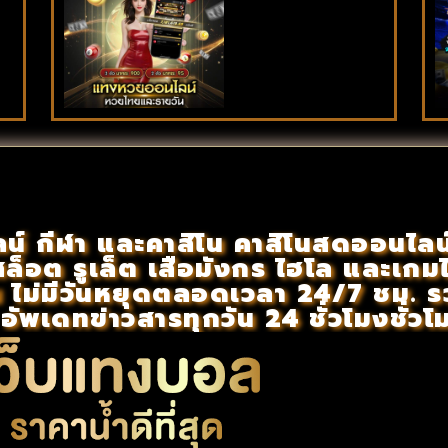
ไลน์ กีฬา และคาสิโน คาสิโนสดออนไล
า สล็อต รูเล็ต เสือมังกร ไฮโล และเ
วัน ไม่มีวันหยุดตลอดเวลา 24/7 ชม. 
พเดทข่าวสารทุกวัน 24 ชั่วโมงชั่วโ