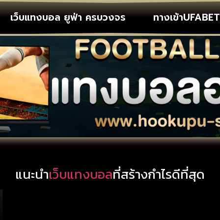
เว็บแทงบอล ยูฟ่า ครบวงจร
ทางเข้าUFABET
แนะนำ
เว็บแทงบอล
ที่สร้างกำไรดีที่สุด