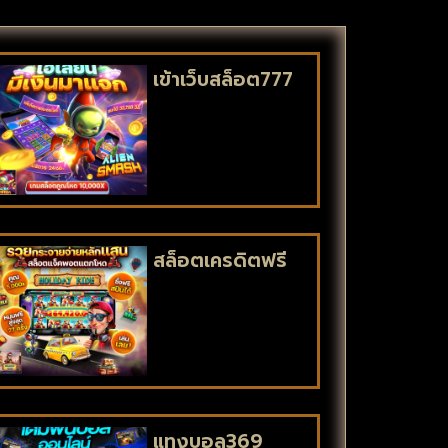
เข้าเว็บสล็อต777
สล็อตเครดิตฟรี
แทงบอล369