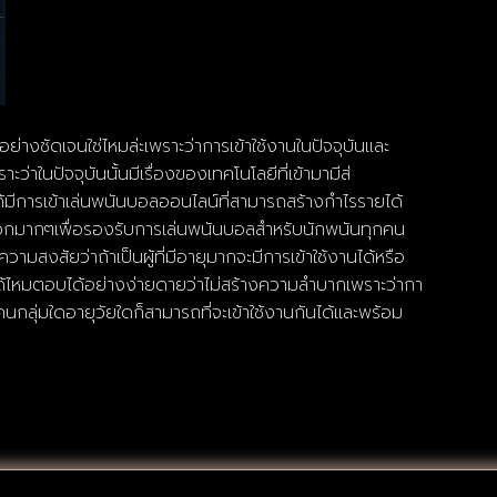
อย่างชัดเจนใช่ไหมล่ะเพราะว่าการเข้าใช้งานในปัจจุบันและ
่าในปัจจุบันนั้นมีเรื่องของเทคโนโลยีที่เข้ามามีส่
มีการเข้าเล่นพนันบอลออนไลน์ที่สามารถสร้างกำไรรายได้
ะดวกมากๆเพื่อรองรับการเล่นพนันบอลสำหรับนักพนันทุกคน
ามสงสัยว่าถ้าเป็นผู้ที่มีอายุมากจะมีการเข้าใช้งานได้หรือ
ได้ไหมตอบได้อย่างง่ายดายว่าไม่สร้างความลำบากเพราะว่ากา
ป็นคนกลุ่มใดอายุวัยใดก็สามารถที่จะเข้าใช้งานกันได้และพร้อม