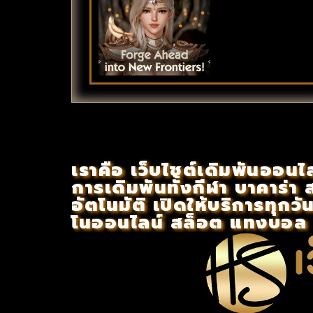
เราคือ เว็บไซต์เดิมพันออน
การเดิมพันทั้งกีฬา บาคาร่
อัตโนมัติ เปิดให้บริการทุก
โนออนไลน์ สล็อต แทงบอล อั