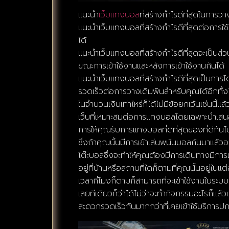
แนะนำ
เว็บแทงบอล
ที่สร้างกำไรดีที่สุดในการว
แนะนำเว็บแทงบอลที่สร้างกำไรดีที่สุดต่อการใ
ได้
แนะนำเว็บแทงบอลที่สร้างกำไรดีที่สุดจะเป็นส
ขณะการเข้าใช้งานและหลังการเข้าใช้งานกันได้
แนะนำเว็บแทงบอลที่สร้างกำไรดีที่สุดเป็นการไ
รวดเร็วต่อการวางเดิมพันสำหรับคุณได้อีกทั้งไ
ในจำนวนเงินเท่าไหร่ก็ได้ไม่มีข้อยกเว้นเช่นนี้แ
เว็บที่เหมาะสมต่อการแทงบอลโดยเฉพาะนำเสนอมา
การให้คุณรับการแทงบอลที่ดีที่สุดของที่ดีกันไ
ซึ่งถ้าคุณนั้นมีการเข้าเล่นพนันบอลกันมาแล้วอา
โต๊ะบอลซึ่งจะทำให้คุณต้องมีการเดินทางมีการเส
อยู่ที่บ้านหรือสถานที่ใดก็ตามที่คุณนั้นอยู่ในแต่
เวลากี่โมงก็ตามก็สามารถที่จะเข้าใช้งานในระบบ
เลยทีเดียวก็ว่าได้ไม่ว่าจะทำกิจกรรมอะไรก็แล้วแ
สะดวกรวดเร็วกันมากกว่าที่เคยเข้าใช้บริการปกต