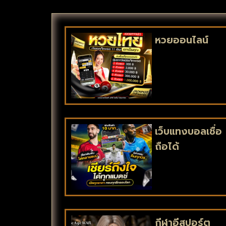
หวยออนไลน์
เว็บแทงบอลเชื่อ
ถือได้
กีฬาอีสปอร์ต