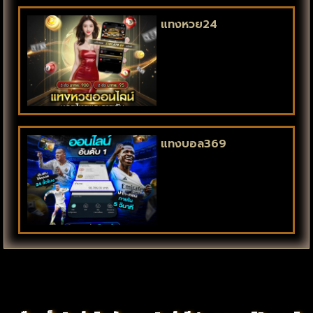
แทงหวย24
แทงบอล369