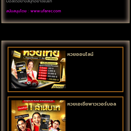
บอล
ได้
อย่างสนุก
อย่างแน่แท้
สนับสนุนโดย :
www.ufarec.com
หวยออนไลน์
หวยเอเชียพาวเวอร์บอล