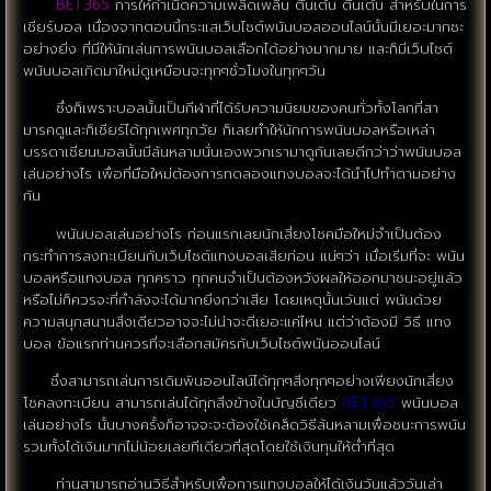
BET365
การ
ให้
กำเนิด
ความเพลิดเพลิน
ตื่นเต้น
ตื่นเต้น
สำหรับในการ
เชียร์
บอล
เนื่องจาก
ตอนนี้
กระแส
เว็บไซต์
พนัน
บอล
ออนไลน์
นั้น
มี
เยอะมาก
ซะ
อย่างยิ่ง
ที่
มี
ให้
นักเล่นการพนัน
บอล
เลือก
ได้
อย่าง
มากมาย
และก็
มี
เว็บไซต์
พนัน
บอล
เกิดมา
ใหม่
ดูเหมือนจะทุก
ๆ
ชั่วโมง
ใน
ทุกๆวัน
ซึ่ง
ก็เพราะ
บอล
นั้น
เป็น
กีฬา
ที่ได้รับความนิยม
ของ
คน
ทั่วทั้งโลก
ที่สา
มาร
คดู
และก็
เชียร์
ได้
ทุก
เพศ
ทุก
วัย
ก็เลย
ทำให้
นักการพนัน
บอล
หรือ
เหล่า
บรรดา
เซียน
บอล
นั้น
มี
ล้นหลาม
นั่นเอง
พวกเรา
มาดู
กันเลยดีกว่า
ว่า
พนัน
บอล
เล่น
อย่างไร
เพื่อ
ที่
มือใหม่
ต้องการ
ทดลอง
แทง
บอล
จะ
ได้
นำไป
ทำตามอย่าง
กัน
พนัน
บอล
เล่น
อย่างไร
ก่อน
แรก
เลย
นักเสี่ยงโชค
มือใหม่
จำเป็นต้อง
กระทำการ
ลงทะเบียน
กับ
เว็บไซต์
แทง
บอล
เสียก่อน
แน่ๆ
ว่า
เมื่อ
เริ่ม
ที่จะ
พนัน
บอล
หรือ
แทง
บอล
ทุกคราว
ทุกคน
จำเป็นต้อง
หวังผล
ให้ออก
มา
ชนะ
อยู่
แล้ว
หรือไม่ก็
ควรจะ
ที่กำลังจะได้
มากยิ่งกว่า
เสีย
โดยเหตุนั้น
เว้นแต่
พนัน
ด้วย
ความสนุกสนาน
สิ่งเดียว
อาจจะ
ไม่น่า
จะ
ดี
เยอะแค่ไหน
แต่ว่า
ต้องมี
วิธี
แทง
บอล
ข้อแรก
ท่าน
ควรที่จะเลือก
สมัคร
กับ
เว็บไซต์
พนัน
ออนไลน์
ซึ่งสามารถ
เล่น
การเดิมพัน
ออนไลน์
ได้
ทุกๆสิ่งทุกๆอย่าง
เพียง
นักเสี่ยง
โชค
ลงทะเบียน
สามารถ
เล่น
ได้
ทุกสิ่ง
ข้างใน
บัญชี
เดียว
BET365
พนัน
บอล
เล่น
อย่างไร
นั้น
บางครั้งก็อาจจะ
จะต้อง
ใช้
เคล็ดวิธี
ล้นหลาม
เพื่อ
ชนะ
การพนัน
รวมทั้ง
ได้เงิน
มากไม่น้อยเลยทีเดียว
ที่สุด
โดย
ใช้
เงินทุน
ให้
ต่ำที่สุด
ท่าน
สามารถ
อ่าน
วิธี
สำหรับเพื่อการ
แทง
บอล
ให้
ได้เงิน
วันแล้ววันเล่า