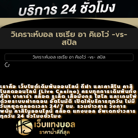
วิเคราะห์บอล เซเรีย อา คิเอโว่ -vs-
สปัล
วิเคราะห์บอล เซเรีย อา คิเอโว่ -vs- สปัล
เราคือ เว็บไซต์เดิมพันออนไลน์ กีฬา และคาสิโน คาสิ
โนสดออนไลน์ (Live Casino) ครบทุกการเดิมพันทั้ง
กีฬา บาคาร่า สล็อต รูเล็ต เสือมังกร ไฮโล และเกมไพ่
ด้วยระบบฝากถอน อัตโนมัติ เปิดให้บริการทุกวัน ไม่มี
วันหยุดตลอดเวลา 24/7 ชม. รวมข่าวสาร วงการ
พนัน คาสิโนออนไลน์ สล็อต แทงบอล อัพเดทข่าวสาร
ทุกวัน 24 ชั่วโมงชั่วโมง