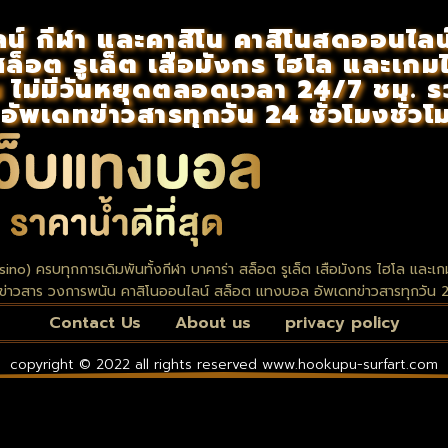
ไลน์ กีฬา และคาสิโน คาสิโนสดออนไล
า สล็อต รูเล็ต เสือมังกร ไฮโล และเ
วัน ไม่มีวันหยุดตลอดเวลา 24/7 ชม. 
พเดทข่าวสารทุกวัน 24 ชั่วโมงชั่วโ
sino) ครบทุกการเดิมพันทั้งกีฬา บาคาร่า สล็อต รูเล็ต เสือมังกร ไฮโล และเ
วมข่าวสาร วงการพนัน คาสิโนออนไลน์ สล็อต แทงบอล อัพเดทข่าวสารทุกวัน 24
Contact Us
About us
privacy policy
copyright © 2022 all rights reserved
www.hookupu-surfart.com