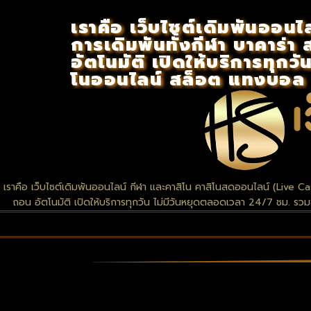
เราคือ เว็บไซต์เดิมพันออน
การเดิมพันทั้งกีฬา บาคาร่
อัตโนมัติ เปิดให้บริการทุก
โนออนไลน์ สล็อต แทงบอล อั
เราคือ เว็บไซต์เดิมพันออนไลน์ กีฬา และคาสิโน คาสิโนสดออนไลน์ (Live Ca
ถอน อัตโนมัติ เปิดให้บริการทุกวัน ไม่มีวันหยุดตลอดเวลา 24/7 ชม. ร